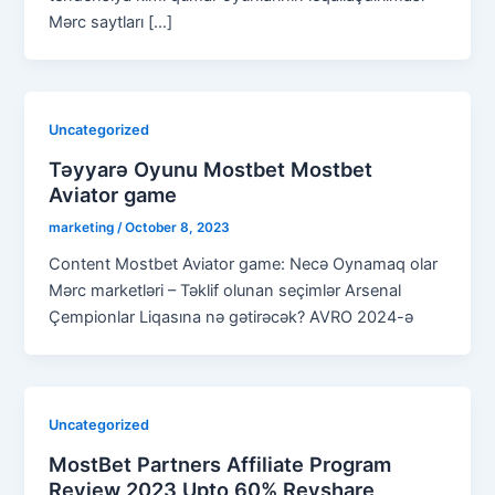
Mərc saytları […]
Uncategorized
Təyyarə Oyunu Mostbet Mostbet
Aviator game
marketing
/
October 8, 2023
Content Mostbet Aviator game: Necə Oynamaq olar
Mərc marketləri – Təklif olunan seçimlər Arsenal
Çempionlar Liqasına nə gətirəcək? AVRO 2024-ə
Uncategorized
MostBet Partners Affiliate Program
Review 2023 Upto 60% Revshare