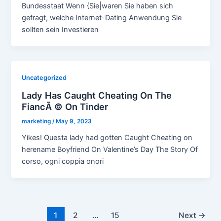
Bundesstaat Wenn {Sie|waren Sie haben sich
gefragt, welche Internet-Dating Anwendung Sie
sollten sein Investieren
Uncategorized
Lady Has Caught Cheating On The
FiancÃ © On Tinder
marketing
/
May 9, 2023
Yikes! Questa lady had gotten Caught Cheating on
herename Boyfriend On Valentine’s Day The Story Of
corso, ogni coppia onori
Post
1
2
…
15
Next
→