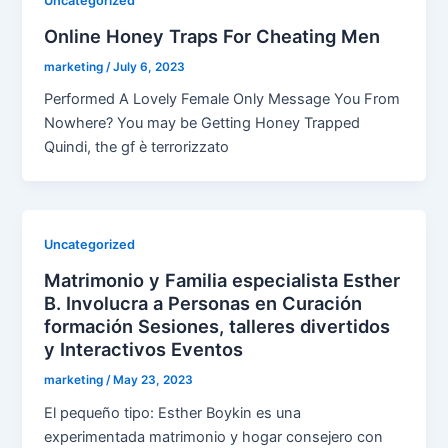
Uncategorized
Online Honey Traps For Cheating Men
marketing
/
July 6, 2023
Performed A Lovely Female Only Message You From
Nowhere? You may be Getting Honey Trapped
Quindi, the gf è terrorizzato
Uncategorized
Matrimonio y Familia especialista Esther
B. Involucra a Personas en Curación
formación Sesiones, talleres divertidos
y Interactivos Eventos
marketing
/
May 23, 2023
El pequeño tipo: Esther Boykin es una
experimentada matrimonio y hogar consejero con