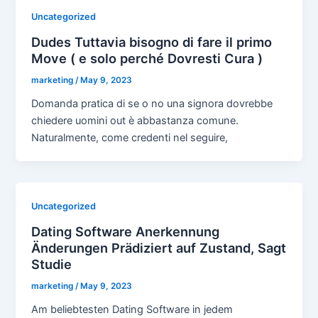
Uncategorized
Dudes Tuttavia bisogno di fare il primo
Move ( e solo perché Dovresti Cura )
marketing
/
May 9, 2023
Domanda pratica di se o no una signora dovrebbe
chiedere uomini out è abbastanza comune.
Naturalmente, come credenti nel seguire,
Uncategorized
Dating Software Anerkennung
Änderungen Prädiziert auf Zustand, Sagt
Studie
marketing
/
May 9, 2023
Am beliebtesten Dating Software in jedem