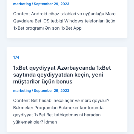
marketing
/
September 29, 2023
Content Android cihaz tələbləri və uyğunluğu Mərc
Qaydalara Bet iOS tətbiqi Windows telefonları üçün
1xBet proqramı Ən son 1xBet App
174
1xBet qeydiyyat Azərbaycanda 1xBet
saytında qeydiyyatdan keçin, yeni
müştərilər üçün bonus
marketing
/
September 29, 2023
Content Bet hesabı necə açılır və mərc qoyulur?
Bukmeker Proqramları Bukmeker kontorunda
qeydiyyat 1xBet Bet tətbiqetməsini haradan
yükləmək olar? İdman