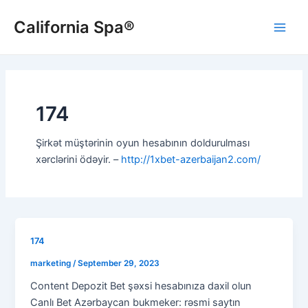
Skip
California Spa®
to
Main
content
Men
174
Şirkət müştərinin oyun hesabının doldurulması
xərclərini ödəyir. –
http://1xbet-azerbaijan2.com/
174
marketing
/
September 29, 2023
Content Depozit Bet şəxsi hesabınıza daxil olun
Canlı Bet Azərbaycan bukmeker: rəsmi saytın