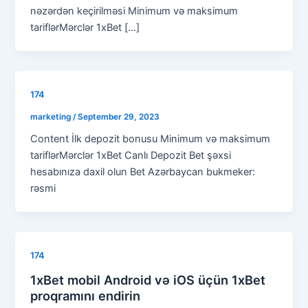
nəzərdən keçirilməsi Minimum və maksimum
tariflərMərclər 1xBet […]
174
marketing
/
September 29, 2023
Content İlk depozit bonusu Minimum və maksimum
tariflərMərclər 1xBet Canlı Depozit Bet şəxsi
hesabınıza daxil olun Bet Azərbaycan bukmeker:
rəsmi
174
1xBet mobil Android və iOS üçün 1xBet
proqramını endirin